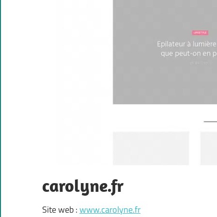
carolyne.fr
Site web :
www.carolyne.fr